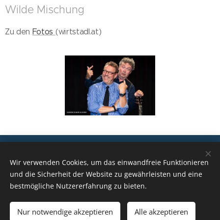
Wilde Mischung
Zu den
Fotos
(wirtstadl.at)
Kulturverein Projektgruppe Tresdorf
Mitglied werden
Wir verwenden Cookies, um das einwandfreie Funktionieren
Voluntärin oder Voluntär werden
und die Sicherheit der Website zu gewährleisten und eine
Kontakt und Impressum
bestmögliche Nutzererfahrung zu bieten.
Newsletter-Anmeldung
Sponsoren
Nur notwendige akzeptieren
Alle akzeptieren
Unterstützt von
Webnode
Cookies